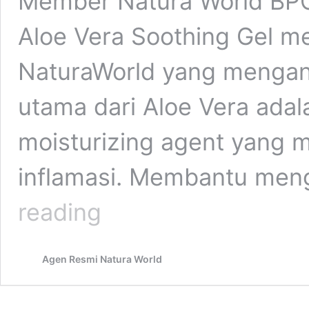
Member Natura World BP
Aloe Vera Soothing Gel m
NaturaWorld yang mengan
utama dari Aloe Vera adal
moisturizing agent yang me
inflamasi. Membantu meng
1
reading
Paket
isi
4
Agen Resmi Natura World
Tube
Natura
Aloe
Vera