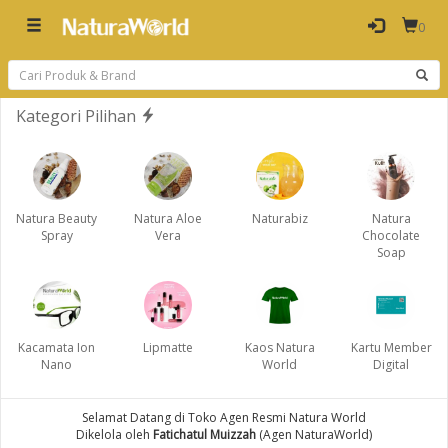
0
Kategori Pilihan
Natura Beauty
Natura Aloe
Naturabiz
Natura
Spray
Vera
Chocolate
Soap
Kacamata Ion
Lipmatte
Kaos Natura
Kartu Member
Nano
World
Digital
Selamat Datang di Toko Agen Resmi Natura World
Dikelola oleh
Fatichatul Muizzah
(Agen NaturaWorld)