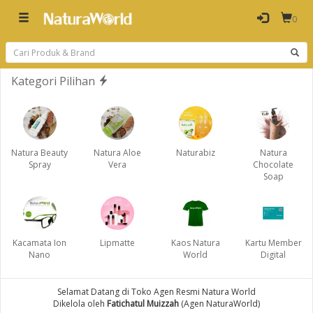
0
Kategori Pilihan
Natura Beauty
Natura Aloe
Naturabiz
Natura
Spray
Vera
Chocolate
Soap
Kacamata Ion
Lipmatte
Kaos Natura
Kartu Member
Nano
World
Digital
Selamat Datang di Toko Agen Resmi Natura World
Dikelola oleh
Fatichatul Muizzah
(Agen NaturaWorld)