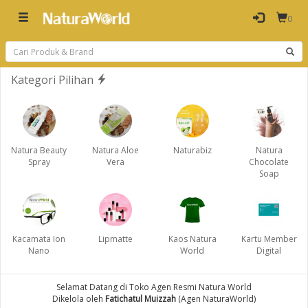
0
Kategori Pilihan
Natura Beauty
Natura Aloe
Naturabiz
Natura
Spray
Vera
Chocolate
Soap
Kacamata Ion
Lipmatte
Kaos Natura
Kartu Member
Nano
World
Digital
Selamat Datang di Toko Agen Resmi Natura World
Dikelola oleh
Fatichatul Muizzah
(Agen NaturaWorld)