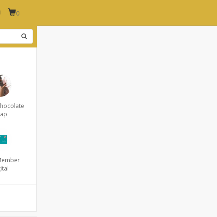
0
Chocolate
oap
 Member
ital