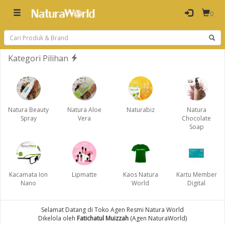
0
Kategori Pilihan
Natura Beauty
Natura Aloe
Naturabiz
Natura
Spray
Vera
Chocolate
Soap
Kacamata Ion
Lipmatte
Kaos Natura
Kartu Member
Nano
World
Digital
Selamat Datang di Toko Agen Resmi Natura World
Dikelola oleh
Fatichatul Muizzah
(Agen NaturaWorld)