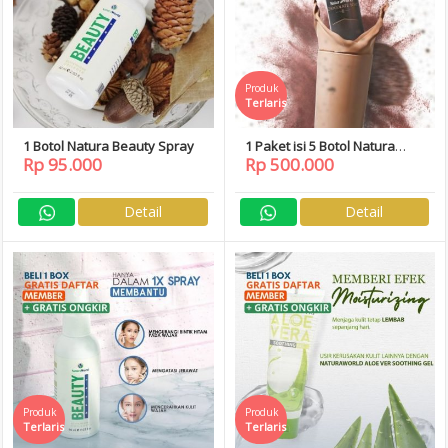
Produk
Terlaris
1 Botol Natura Beauty Spray
1 Paket isi 5 Botol Natura
Rp 95.000
Rp 500.000
Chocolate Soap Free Daftar
Member
Detail
Detail
Produk
Produk
Terlaris
Terlaris