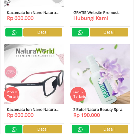
Kacamata Ion Nano Natura
GRATIS Website Promosi
Rp 600.000
Hubungi Kami
World White Black Free
untuk Semua Member
Daftar Member
Detail
Detail
Produk
Produk
Terlaris
Terlaris
Kacamata Ion Nano Natura
2 Botol Natura Beauty Spray,
Rp 600.000
Rp 190.000
World Pink Black Free Daftar
Natura World
Member
Detail
Detail