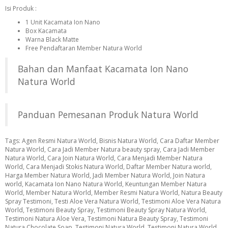
Isi Produk :
1 Unit Kacamata Ion Nano
Box Kacamata
Warna Black Matte
Free Pendaftaran Member Natura World
Bahan dan Manfaat Kacamata Ion Nano
Natura World
Panduan Pemesanan Produk Natura World
Tags:
Agen Resmi Natura World
,
Bisnis Natura World
,
Cara Daftar Member
Natura World
,
Cara Jadi Member Natura beauty spray
,
Cara Jadi Member
Natura World
,
Cara Join Natura World
,
Cara Menjadi Member Natura
World
,
Cara Menjadi Stokis Natura World
,
Daftar Member Natura world
,
Harga Member Natura World
,
Jadi Member Natura World
,
Join Natura
world
,
Kacamata Ion Nano Natura World
,
Keuntungan Member Natura
World
,
Member Natura World
,
Member Resmi Natura World
,
Natura Beauty
Spray Testimoni
,
Testi Aloe Vera Natura World
,
Testimoni Aloe Vera Natura
World
,
Testimoni Beauty Spray
,
Testimoni Beauty Spray Natura World
,
Testimoni Natura Aloe Vera
,
Testimoni Natura Beauty Spray
,
Testimoni
Natura Chocolate Soap
,
Testimoni Natura World
,
Testimoni Natura World