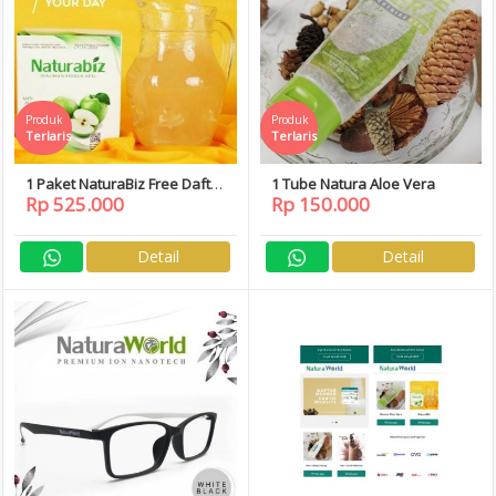
Produk
Produk
Terlaris
Terlaris
1 Paket NaturaBiz Free Daftar
1 Tube Natura Aloe Vera
Rp 525.000
Rp 150.000
Member
Detail
Detail