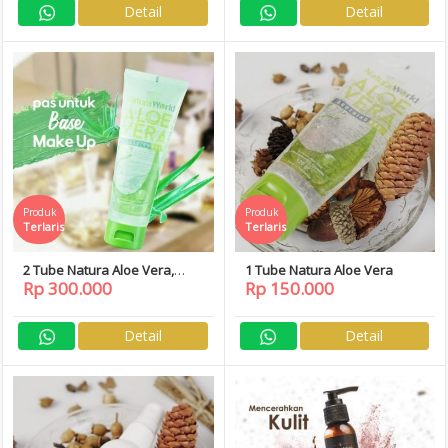
Detail
Detail
Produk
Produk
Terlaris
Terlaris
2 Tube Natura Aloe Vera,
1 Tube Natura Aloe Vera
Rp 300.000
Rp 150.000
Natura World
Detail
Detail