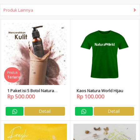
Produk Lainnya
Produk
Terlaris
1 Paket isi 5 Botol Natura
Kaos Natura World Hijau
Rp 500.000
Rp 100.000
Chocolate Soap Free Daftar
Member
Detail
Detail