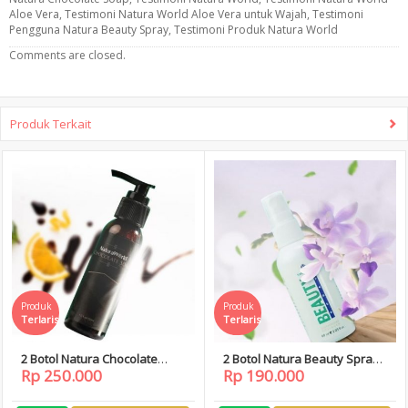
Aloe Vera
,
Testimoni Natura World Aloe Vera untuk Wajah
,
Testimoni
Pengguna Natura Beauty Spray
,
Testimoni Produk Natura World
Comments are closed.
Produk Terkait
Produk
Produk
Terlaris
Terlaris
2 Botol Natura Chocolate
2 Botol Natura Beauty Spray,
Rp 250.000
Rp 190.000
Soap, Natura World
Natura World