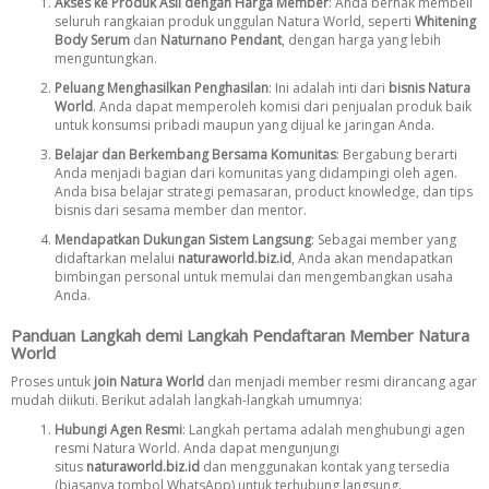
Akses ke Produk Asli dengan Harga Member
: Anda berhak membeli
seluruh rangkaian produk unggulan Natura World, seperti
Whitening
Body Serum
dan
Naturnano Pendant
, dengan harga yang lebih
menguntungkan.
Peluang Menghasilkan Penghasilan
: Ini adalah inti dari
bisnis Natura
World
. Anda dapat memperoleh komisi dari penjualan produk baik
untuk konsumsi pribadi maupun yang dijual ke jaringan Anda.
Belajar dan Berkembang Bersama Komunitas
: Bergabung berarti
Anda menjadi bagian dari komunitas yang didampingi oleh agen.
Anda bisa belajar strategi pemasaran, product knowledge, dan tips
bisnis dari sesama member dan mentor.
Mendapatkan Dukungan Sistem Langsung
: Sebagai member yang
didaftarkan melalui
naturaworld.biz
.id
, Anda akan mendapatkan
bimbingan personal untuk memulai dan mengembangkan usaha
Anda.
Panduan Langkah demi Langkah Pendaftaran Member Natura
World
Proses untuk
join Natura World
dan menjadi member resmi dirancang agar
mudah diikuti. Berikut adalah langkah-langkah umumnya:
Hubungi Agen Resmi
: Langkah pertama adalah menghubungi agen
resmi Natura World. Anda dapat mengunjungi
situs
naturaworld.biz.id
dan menggunakan kontak yang tersedia
(biasanya tombol WhatsApp) untuk terhubung langsung.