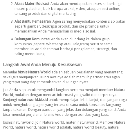
Akses Materi Edukasi
: Anda akan mendapatkan akses ke berbagai
materi pelatihan, baik berupa artikel, video, ataupun sesi online,
tentang produk dan digital marketing.
Alat Bantu Pemasaran
: Agen sering menyediakan konten siap pakai
seperti gambar, deskripsi produk, dan ide promosi untuk
memudahkan Anda memasarkan di media sosial.
Dukungan Komunitas
: Anda akan diundang ke dalam grup
komunitas (seperti WhatsApp atau Telegram) berisi sesama
member. Ini adalah tempat berbagi pengalaman, strategi, dan
saling mendukung.
Langkah Awal Anda Menuju Kesuksesan
Memulai
bisnis Natura World
adalah sebuah perjalanan yang menantang
sekaligus menjanjikan. Kunci awalnya adalah memilih partner atau agen
yang tepat yang dapat memberikan dukungan nyata.
Jika Anda siap untuk mengambil langkah pertama menjadi
member Natura
World
, mulailah dengan mencari informasi yang valid dan terpercaya.
Kunjungi
naturaworld.biz.id
untuk mempelajari lebih lanjut, dan jangan ragu
untuk menghubungi agen yang tertera di sana untuk konsultasi langsung
tanpa tekanan. Dengan panduan yang jelas dan dukungan yang solid, Anda
bisa memulai perjalanan bisnis Anda dengan pondasi yang kuat.
bisnis naturaworld
,
Join Natura world
,
materi naturaworld
,
Member Natura
World
,
natura world
,
natura world adalah
,
natura world beauty
,
natura