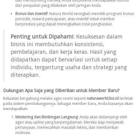
dan membimbing mereka, Anda berpotensi mendapatkan komisi
dari penjualan yang dilakukan oleh jaringan Anda.
Bonus dan Insentif
: Natura World seringkali memiliki program bonus
periodik, reward pencapaian, atau insentif untuk member
berprestasi yang dapat meningkatkan total penghasilan.
Penting untuk Dipahami
: Kesuksesan dalam
bisnis ini membutuhkan konsistensi,
pembelajaran, dan kerja keras. Hasil yang
didapatkan dapat bervariasi untuk setiap
individu, tergantung usaha dan strategi yang
diterapkan.
Dukungan Apa Saja yang Diberikan untuk Member Baru?
Kekuatan bergabung melalui agen resmi seperti
naturaworld.biz
.id
terletak
pada sistem pendukungannya. Sebagai member baru, Anda biasanya akan
mendapatkan:
Mentoring dan Bimbingan Langsung
: Anda akan didampingi oleh
agen atau upline yang berpengalaman. Mereka siap menjawab
pertanyaan, memecahkan masalah teknis, dan memberikan
motivasi.