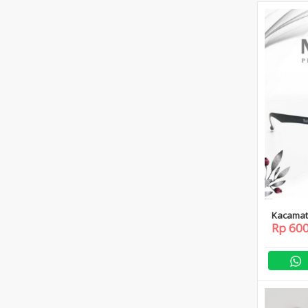
Kacamat
Rp 60
Black Fr