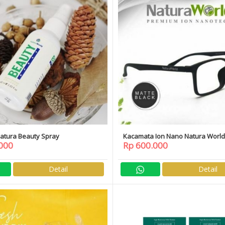
Natura Beauty Spray
Kacamata Ion Nano Natura World
000
Rp 600.000
Matte Free Daftar Member
Detail
Detail