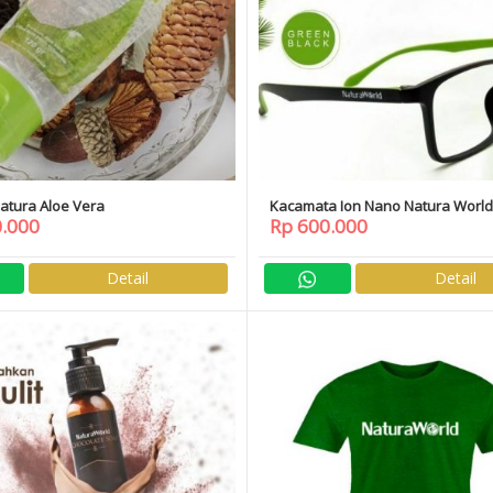
atura Aloe Vera
Kacamata Ion Nano Natura Worl
0.000
Rp 600.000
Black Free Daftar Member
Detail
Detail