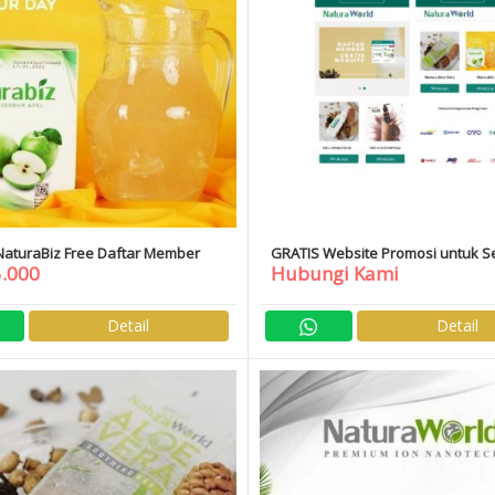
NaturaBiz Free Daftar Member
GRATIS Website Promosi untuk 
5.000
Hubungi Kami
Member
Detail
Detail