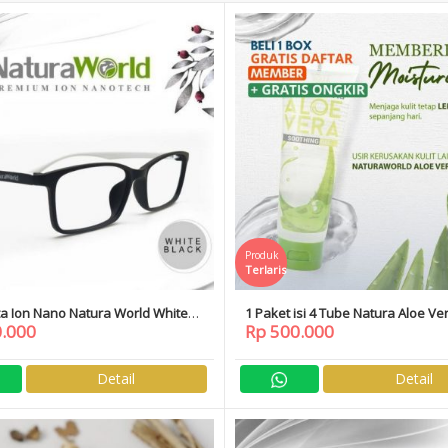
Produk
Terlaris
a Ion Nano Natura World White
1 Paket isi 4 Tube Natura Aloe Ve
0.000
Rp 500.000
ee Daftar Member
Daftar Member
Detail
Detail