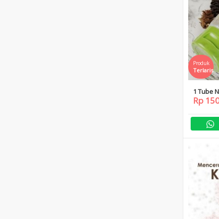
Produk
Terlaris
1 Tube N
Rp 15