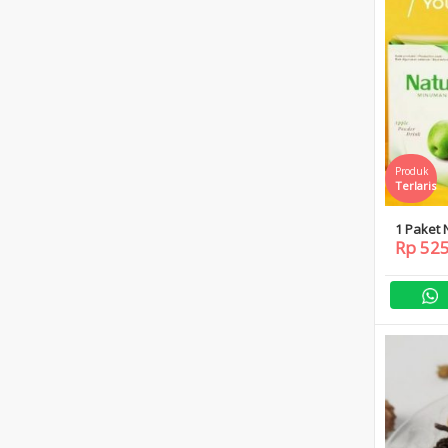
Produk
Terlaris
1 Paket 
Rp 52