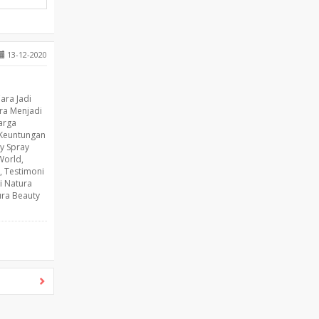
13-12-2020
ara Jadi
ra Menjadi
arga
Keuntungan
y Spray
World
,
,
Testimoni
i Natura
ura Beauty