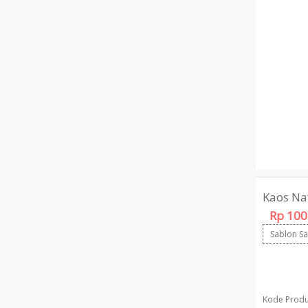
Kaos Na
Rp 100
Sablon S
Kode Produ