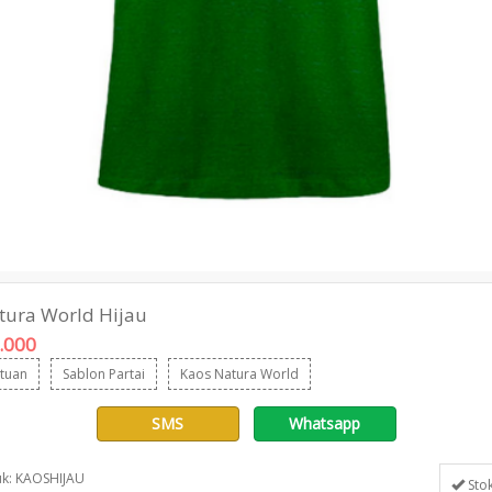
tura World Hijau
.000
atuan
Sablon Partai
Kaos Natura World
SMS
Whatsapp
k: KAOSHIJAU
Stok