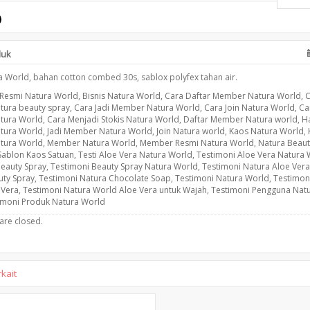
duk
 World, bahan cotton combed 30s, sablox polyfex tahan air.
Resmi Natura World
,
Bisnis Natura World
,
Cara Daftar Member Natura World
,
C
ura beauty spray
,
Cara Jadi Member Natura World
,
Cara Join Natura World
,
Ca
tura World
,
Cara Menjadi Stokis Natura World
,
Daftar Member Natura world
,
H
tura World
,
Jadi Member Natura World
,
Join Natura world
,
Kaos Natura World
,
tura World
,
Member Natura World
,
Member Resmi Natura World
,
Natura Beaut
Sablon Kaos Satuan
,
Testi Aloe Vera Natura World
,
Testimoni Aloe Vera Natura 
Beauty Spray
,
Testimoni Beauty Spray Natura World
,
Testimoni Natura Aloe Vera
uty Spray
,
Testimoni Natura Chocolate Soap
,
Testimoni Natura World
,
Testimon
 Vera
,
Testimoni Natura World Aloe Vera untuk Wajah
,
Testimoni Pengguna Nat
imoni Produk Natura World
re closed.
kait