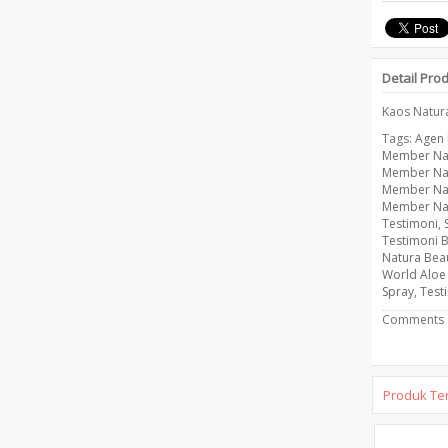
Detail Pro
Kaos Natura
Tags:
Agen 
Member Nat
Member Na
Member Na
Member Na
Testimoni
,
Testimoni 
Natura Bea
World Aloe
Spray
,
Test
Comments a
Produk Ter