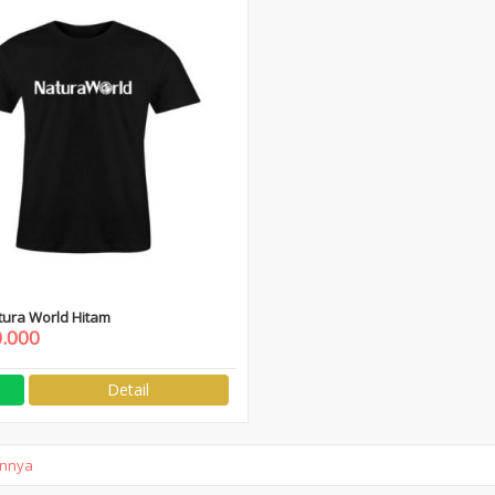
tura World Hitam
0.000
Detail
innya